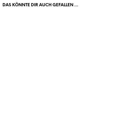
DAS KÖNNTE DIR AUCH GEFALLEN …
€
49.95
€
98.00
In den Warenkorb
In den Warenkorb
€
98.00
€
98.00
In den Warenkorb
In den Warenkorb