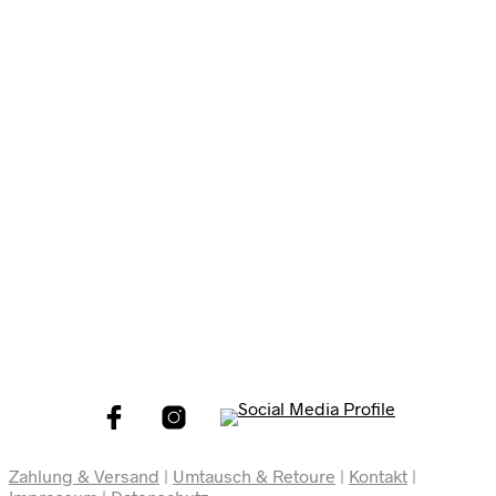
€
49.95
€
98.00
In den Warenkorb
In den Warenkorb
Zahlung & Versand
|
Umtausch & Retoure
|
Kontakt
|