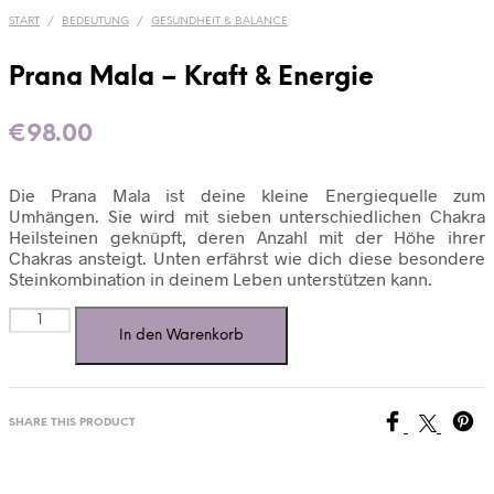
START
/
BEDEUTUNG
/
GESUNDHEIT & BALANCE
Prana Mala – Kraft & Energie
€
98.00
Die Prana Mala ist deine kleine Energiequelle zum
Umhängen. Sie wird mit sieben unterschiedlichen Chakra
Heilsteinen geknüpft, deren Anzahl mit der Höhe ihrer
Chakras ansteigt. Unten erfährst wie dich diese besondere
Steinkombination in deinem Leben unterstützen kann.
Prana
In den Warenkorb
Mala
-
Kraft
&
Energie
SHARE THIS PRODUCT
Menge