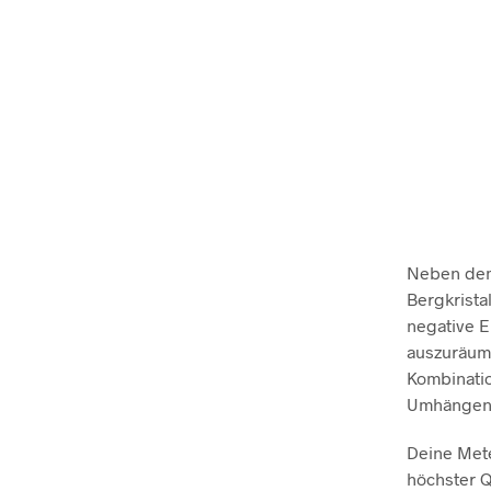
Neben dem 
Bergkristal
negative E
auszuräume
Kombinatio
Umhängen. 
Deine Mete
höchster Q