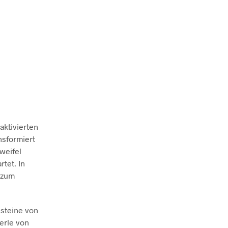
aktivierten
nsformiert
weifel
tet. In
 zum
lsteine von
Perle von