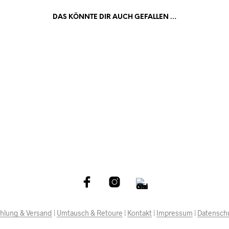
DAS KÖNNTE DIR AUCH GEFALLEN …
€
119.00
€
119.00
IN DEN WARENKORB
IN DEN WARENKORB
hlung & Versand
|
Umtausch & Retoure
|
Kontakt
|
Impressum
|
Datensch