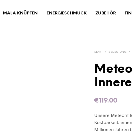
MALA KNÜPFEN
ENERGIESCHMUCK
ZUBEHÖR
FI
START
/
BEDEUTUNG
/
Meteo
Innere
€
119.00
Unsere Meteorit M
Kostbarkeit: einen
Millionen Jahren 