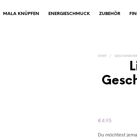
MALA KNÜPFEN
ENERGIESCHMUCK
ZUBEHÖR
FI
START
/
GESCHENKVE
L
Gesc
€
4.95
Du möchtest jem