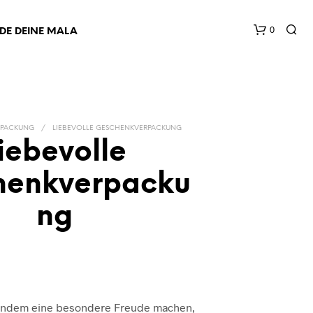
0
NDE DEINE MALA
RPACKUNG
/
LIEBEVOLLE GESCHENKVERPACKUNG
iebevolle
henkverpacku
ng
andem eine besondere Freude machen,