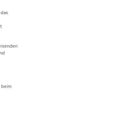
 das
t
versenden
und
e beim