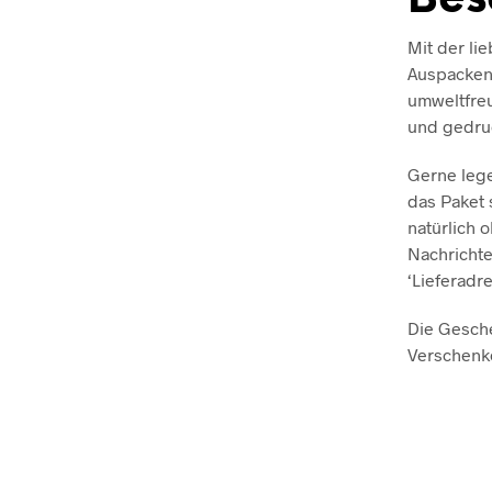
Mit der li
Auspacken 
umweltfreu
und gedru
Gerne lege
das Paket 
natürlich 
Nachrichte
‘Lieferadr
Die Gesche
Verschenk