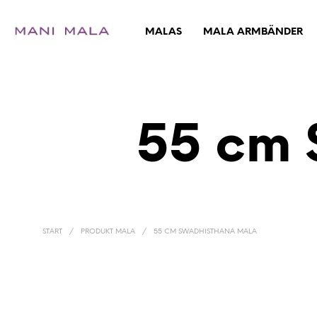
MALAS
MALA ARMBÄNDER
55 cm 
START
/
PRODUKT MALA
/
55 CM SWADHISTHANA MALA