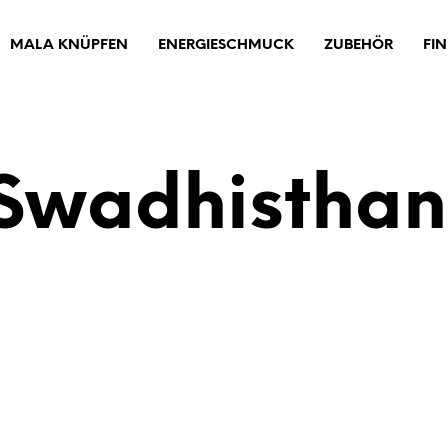
MALA KNÜPFEN
ENERGIESCHMUCK
ZUBEHÖR
FI
Swadhistha